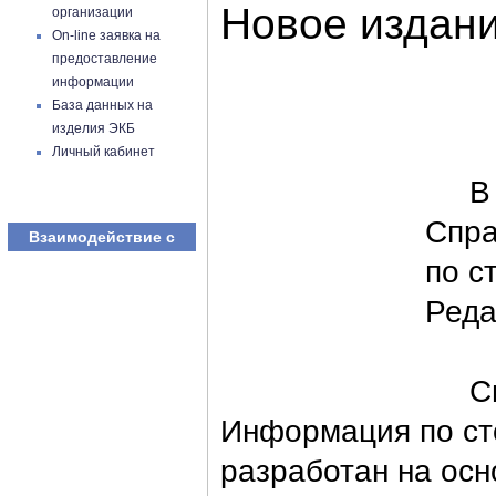
Новое издан
организации
On-line заявка на
предоставление
информации
База данных на
изделия ЭКБ
Личный кабинет
В АО
Спра
Взаимодействие с
по с
Реда
Спр
Информация по ст
разработан на осн