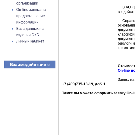
организации
В АО «ЦК
On-line заявка на
воздейств
предоставление
Справочн
информации
основании
База данных на
документа
классифи
изделия ЭКБ
документа
Личный кабинет
биологиче
климатиче
Взаимодействие с
Стоимость
On-line д
Заявку н
+7 (499)735-13-19, доб. 1.
Также вы можете оформить заявку On-li