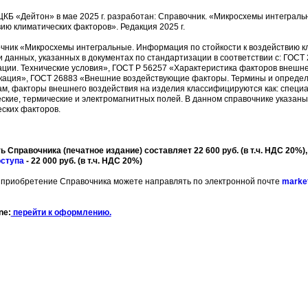
Б «Дейтон» в мае 2025 г. разработан: Справочник. «Микросхемы интеграль
ию климатических факторов». Редакция 2025 г.
ик «Микросхемы интегральные. Информация по стойкости к воздействию кл
 данных, указанных в документах по стандартизации в соответствии с: ГОСТ 
ции. Технические условия», ГОСТ Р 56257 «Характеристика факторов внешн
кация», ГОСТ 26883 «Внешние воздействующие факторы. Термины и опреде
м, факторы внешнего воздействия на изделия классифицируются как: специа
ские, термические и электромагнитных полей. В данном справочнике указан
ских факторов.
 Справочника (печатное издание) составляет 22 600 руб. (в т.ч. НДС 20%), C
оступа
- 22 000 руб. (в т.ч. НДС 20%)
а приобретение Справочника можете направлять по электронной почте
marke
ne:
перейти к оформлению.