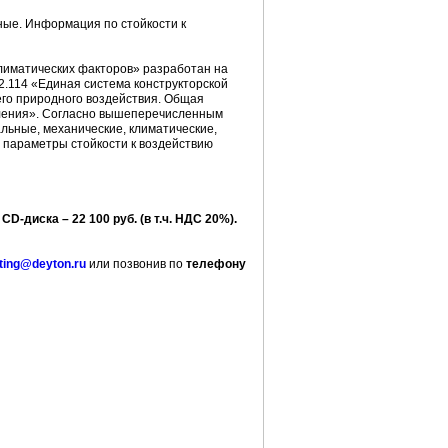
ные. Информация по стойкости к
иматических факторов» разработан на
2.114 «Единая система конструкторской
его природного воздействия. Общая
ления». Согласно вышеперечисленным
льные, механические, климатические,
ы параметры стойкости к воздействию
D-диска – 22 100 руб. (в т.ч. НДС 20%).
ting@deyton.ru
или позвонив по
телефону