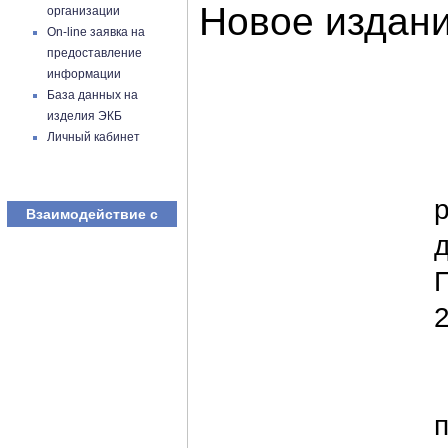
Новое издан
организации
On-line заявка на
предоставление
информации
База данных на
изделия ЭКБ
Личный кабинет
р
Взаимодействие с
д
2