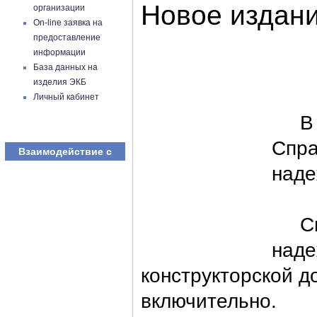
Новое издан
организации
On-line заявка на
предоставление
информации
База данных на
изделия ЭКБ
Личный кабинет
В АО
Спра
Взаимодействие с
наде
Спра
наде
конструкторской д
включительно.