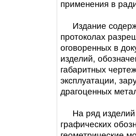
применения в рад
Издание содержи
протоколах разреш
оговоренных в док
изделий, обозначе
габаритных черте
эксплуатации, зар
драгоценных метал
На ряд изделий и
графических обоз
геометрические м