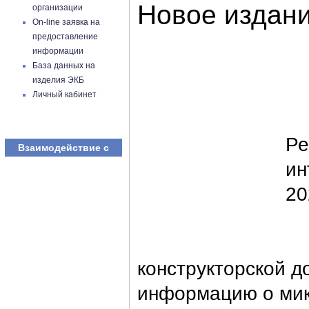
Новое издан
организации
On-line заявка на
предоставление
информации
База данных на
изделия ЭКБ
Личный кабинет
В 
Ре
Взаимодействие с
ин
20
На
конструкторской д
информацию о мик