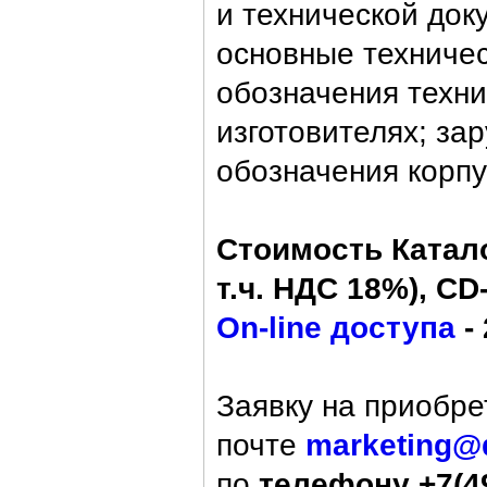
и технической док
основные техниче
обозначения техн
изготовителях; за
обозначения корпу
Стоимость Катало
т.ч. НДС 18%), CD-
On-line доступа
- 
Заявку на приобре
почте
marketing@
по
телефону +7(49