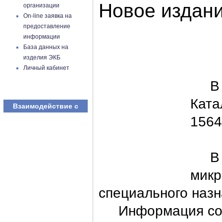
Новое издан
организации
On-line заявка на
предоставление
информации
База данных на
изделия ЭКБ
Личный кабинет
В ав
Ката
Взаимодействие с
1564
В ка
микр
специального наз
Информация соста