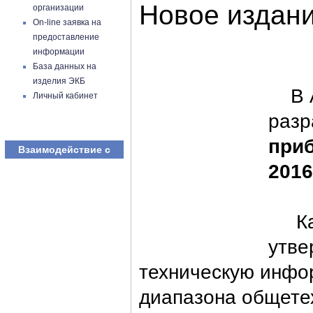
Новое издан
организации
On-line заявка на
предоставление
информации
База данных на
изделия ЭКБ
В АО
Личный кабинет
разр
приб
Взаимодействие с
2016 
Ката
утве
техническую инфо
диапазона общетех