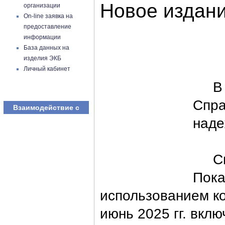
Новое издан
организации
On-line заявка на
предоставление
информации
База данных на
изделия ЭКБ
Личный кабинет
В АО
Спра
Взаимодействие с
наде
Спр
Пока
использованием ко
июнь 2025 гг. вклю