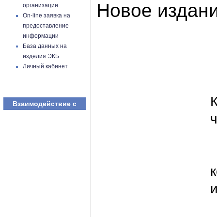
Новое издан
организации
On-line заявка на
предоставление
информации
База данных на
изделия ЭКБ
Личный кабинет
Взаимодействие с
ч