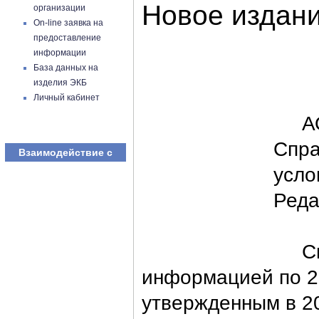
Новое издан
организации
On-line заявка на
предоставление
информации
База данных на
изделия ЭКБ
Личный кабинет
АО «
Спра
Взаимодействие с
усло
Реда
Спра
информацией по 2
утвержденным в 20