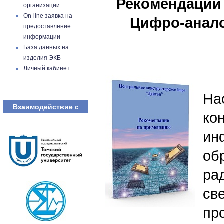
Рекомендации
организации
On-line заявка на
Цифро-анало
предоставление
информации
База данных на
изделия ЭКБ
Личный кабинет
На
Взаимодействие с
ко
ин
об
ра
св
пр