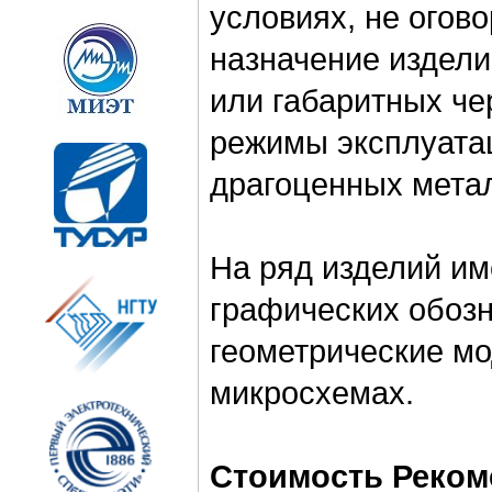
условиях, не огов
назначение издели
или габаритных че
режимы эксплуатац
драгоценных метал
На ряд изделий и
графических обоз
геометрические м
микросхемах.
Стоимость Рекоме